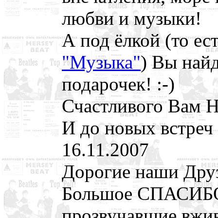
любви и музыки!
А под ёлкой (то ес
"Музыка"
) Вы най
подарочек! :-)
Счастливого Вам Н
И до новых встреч
16.11.2007
Дорогие наши Дру
Большое СПАСИБО 
прозвучавшие вжив