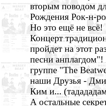
вторым поводом дл
Рождения Рок-н-ро
Но это ещё не всё!
Концерт традицио
пройдет на этот ра
песни анплагдом"! 
группе "The Beatw
наши Друзья - Дм
Ким и... (тададад
А остальные секре