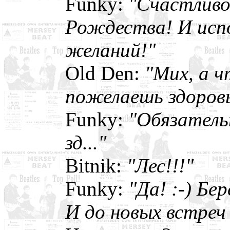
Funky:
"Счастливог
Рождества! И испо
желаний!"
Old Den:
"Мих, а ч
пожелаешь здоровь
Funky:
"Обязатель
зд..."
Bitnik:
"Лес!!!"
Funky:
"Да! :-) Бер
И до новых встреч 