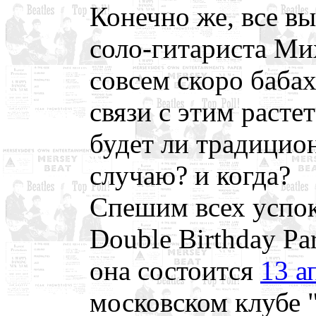
Конечно же, все вы
соло-гитариста М
совсем скоро баба
связи с этим расте
будет ли традицио
случаю? и когда?
Спешим всех успок
Double Birthday Pa
она состоится
13 а
московском клубе 