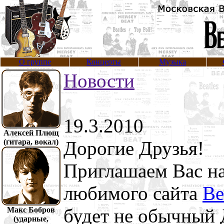
О группе
Концерты
Музыка
Новости
19.3.2010
Алексей Плющ
(гитара, вокал)
Дорогие Друзья!
Приглашаем Вас н
любимого сайта
Be
будет не обычный Д
Макс Бобров
(ударные,