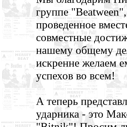
группе "Beatween",
проведенное вместе
совместные достиж
нашему общему дел
искренне желаем е
успехов во всем!
А теперь представ
ударника - это Мак
"Bitnik"! Просим 