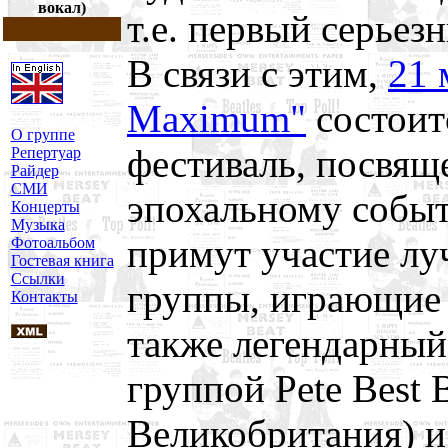
вокал)
т.е. первый серье
В связи с этим,
21 
Maximum"
состоит
О группе
фестиваль, посвящ
Репертуар
Райдер
СМИ
эпохальному событ
Концерты
Музыка
примут участие лу
Фотоальбом
Гостевая книга
Ссылки
группы, играющие 
Контакты
также легендарный
группой Pete Best 
Великобритания) и