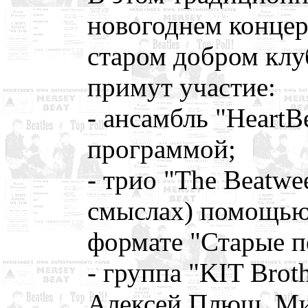
новогоднем концер
старом добром клу
примут участие:
- ансамбль "HeartB
программой;
- трио "The Beatwe
смыслах) помощью
формате "Старые п
- группа "KIT Brot
Алексей Плющ, Ми